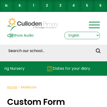
N.
R.
1
2
3
4
5
6
Show Audio
ding Nursery
Dates for your diary
Home
>
MailerLite
Custom Form